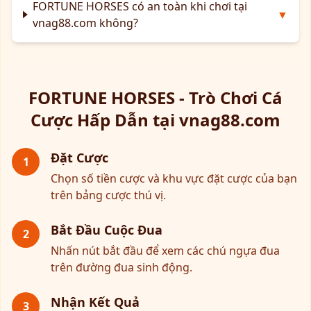
FORTUNE HORSES có an toàn khi chơi tại
▼
vnag88.com không?
FORTUNE HORSES - Trò Chơi Cá
Cược Hấp Dẫn tại vnag88.com
Đặt Cược
1
Chọn số tiền cược và khu vực đặt cược của bạn
trên bảng cược thú vị.
Bắt Đầu Cuộc Đua
2
Nhấn nút bắt đầu để xem các chú ngựa đua
trên đường đua sinh động.
Nhận Kết Quả
3