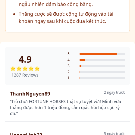
ngẫu nhiên đảm bảo công bằng.
Thắng cược sẽ được cộng tự động vào tài
khoản ngay sau khi cuộc đua kết thúc.
5
4.9
4
3
⭐⭐⭐⭐⭐
2
1287 Reviews
1
2 ngày trước
ThanhNguyen89
“Trò chơi FORTUNE HORSES thật sự tuyệt vời! Mình vừa
thắng được hơn 1 triệu đồng, cảm giác hồi hộp cực kỳ
đã.”
5 ngày trước