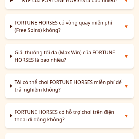
RTP của FORTUNE HORSES là bao nhiêu?
▼
FORTUNE HORSES có vòng quay miễn phí
▼
(Free Spins) không?
Giải thưởng tối đa (Max Win) của FORTUNE
▼
HORSES là bao nhiêu?
Tôi có thể chơi FORTUNE HORSES miễn phí để
▼
trải nghiệm không?
FORTUNE HORSES có hỗ trợ chơi trên điện
▼
thoại di động không?