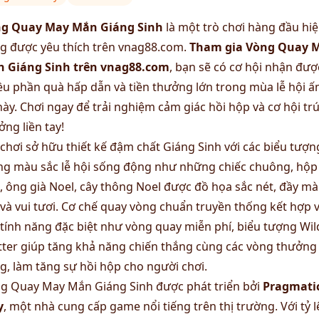
g Quay May Mắn Giáng Sinh
là một trò chơi hàng đầu hi
g được yêu thích trên vnag88.com.
Tham gia Vòng Quay 
 Giáng Sinh trên vnag88.com
, bạn sẽ có cơ hội nhận đượ
ều phần quà hấp dẫn và tiền thưởng lớn trong mùa lễ hội 
này. Chơi ngay để trải nghiệm cảm giác hồi hộp và cơ hội tr
ởng liền tay!
 chơi sở hữu thiết kế đậm chất Giáng Sinh với các biểu tượn
g màu sắc lễ hội sống động như những chiếc chuông, hộp
, ông già Noel, cây thông Noel được đồ họa sắc nét, đầy m
 và vui tươi. Cơ chế quay vòng chuẩn truyền thống kết hợp v
 tính năng đặc biệt như vòng quay miễn phí, biểu tượng Wil
tter giúp tăng khả năng chiến thắng cùng các vòng thưởng
g, làm tăng sự hồi hộp cho người chơi.
g Quay May Mắn Giáng Sinh được phát triển bởi
Pragmati
y
, một nhà cung cấp game nổi tiếng trên thị trường. Với tỷ l