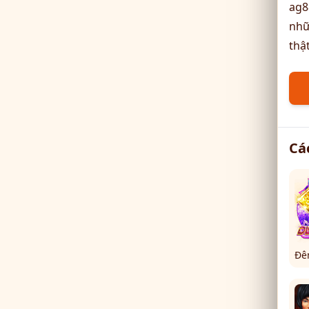
ag8
nhữ
thậ
Cá