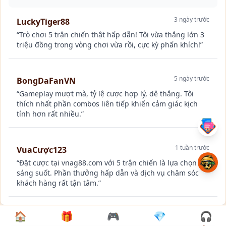
3 ngày trước
LuckyTiger88
“Trò chơi 5 trận chiến thật hấp dẫn! Tôi vừa thắng lớn 3
triệu đồng trong vòng chơi vừa rồi, cực kỳ phấn khích!”
5 ngày trước
BongDaFanVN
“Gameplay mượt mà, tỷ lệ cược hợp lý, dễ thắng. Tôi
thích nhất phần combos liên tiếp khiến cảm giác kịch
tính hơn rất nhiều.”
1 tuần trước
VuaCược123
“Đặt cược tại vnag88.com với 5 trận chiến là lựa chọn
sáng suốt. Phần thưởng hấp dẫn và dịch vụ chăm sóc
khách hàng rất tận tâm.”
🏠
🎁
🎮
💎
🎧