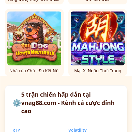
Nhà của Chó - Đa Kết Nối
Mạt Xi Ngầu Thời Trang
5 trận chiến hấp dẫn tại
⚙️
vnag88.com - Kênh cá cược đỉnh
cao
RTP
Volatility