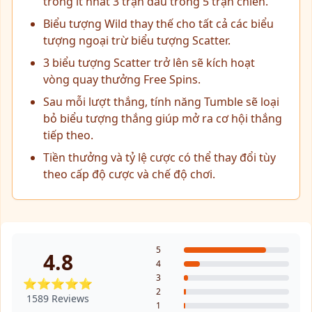
trong ít nhất 3 trận đấu trong 5 trận chiến.
Biểu tượng Wild thay thế cho tất cả các biểu
tượng ngoại trừ biểu tượng Scatter.
3 biểu tượng Scatter trở lên sẽ kích hoạt
vòng quay thưởng Free Spins.
Sau mỗi lượt thắng, tính năng Tumble sẽ loại
bỏ biểu tượng thắng giúp mở ra cơ hội thắng
tiếp theo.
Tiền thưởng và tỷ lệ cược có thể thay đổi tùy
theo cấp độ cược và chế độ chơi.
5
4.8
4
3
⭐⭐⭐⭐⭐
2
1589 Reviews
1