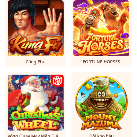
Công Phu
FORTUNE HORSES
Vòng Quay May Mắn Giáng Sinh
Đồi kho báu