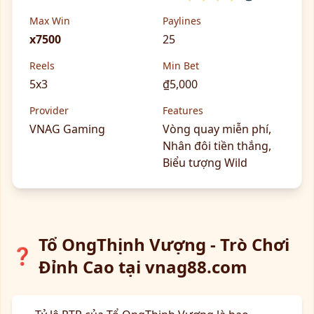
Max Win
Paylines
x7500
25
Reels
Min Bet
5x3
₫5,000
Provider
Features
VNAG Gaming
Vòng quay miễn phí,
Nhân đôi tiền thắng,
Biểu tượng Wild
Tổ OngThịnh Vượng - Trò Chơi
❓
Đỉnh Cao tại vnag88.com