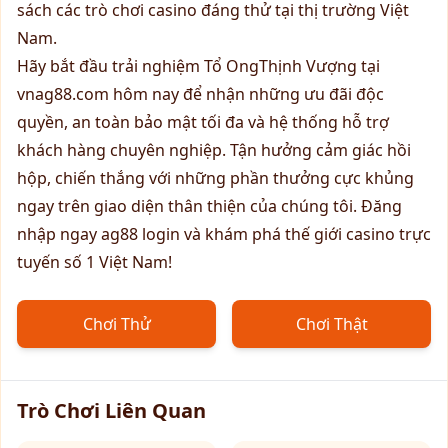
sách các trò chơi casino đáng thử tại thị trường Việt
Nam.
Hãy bắt đầu trải nghiệm Tổ OngThịnh Vượng tại
vnag88.com hôm nay để nhận những ưu đãi độc
quyền, an toàn bảo mật tối đa và hệ thống hỗ trợ
khách hàng chuyên nghiệp. Tận hưởng cảm giác hồi
hộp, chiến thắng với những phần thưởng cực khủng
ngay trên giao diện thân thiện của chúng tôi. Đăng
nhập ngay ag88 login và khám phá thế giới casino trực
tuyến số 1 Việt Nam!
Chơi Thử
Chơi Thật
Trò Chơi Liên Quan