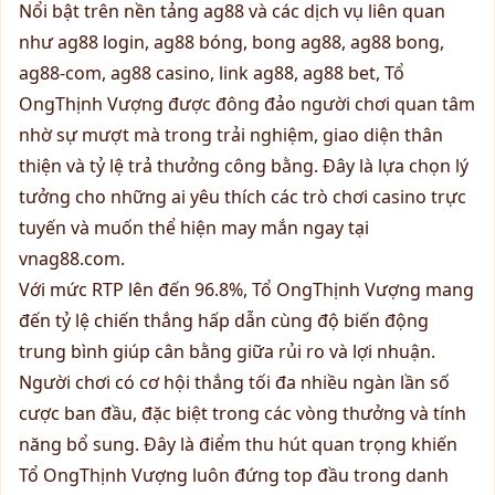
Nổi bật trên nền tảng ag88 và các dịch vụ liên quan
như ag88 login, ag88 bóng, bong ag88, ag88 bong,
ag88-com, ag88 casino, link ag88, ag88 bet, Tổ
OngThịnh Vượng được đông đảo người chơi quan tâm
nhờ sự mượt mà trong trải nghiệm, giao diện thân
thiện và tỷ lệ trả thưởng công bằng. Đây là lựa chọn lý
tưởng cho những ai yêu thích các trò chơi casino trực
tuyến và muốn thể hiện may mắn ngay tại
vnag88.com.
Với mức RTP lên đến 96.8%, Tổ OngThịnh Vượng mang
đến tỷ lệ chiến thắng hấp dẫn cùng độ biến động
trung bình giúp cân bằng giữa rủi ro và lợi nhuận.
Người chơi có cơ hội thắng tối đa nhiều ngàn lần số
cược ban đầu, đặc biệt trong các vòng thưởng và tính
năng bổ sung. Đây là điểm thu hút quan trọng khiến
Tổ OngThịnh Vượng luôn đứng top đầu trong danh