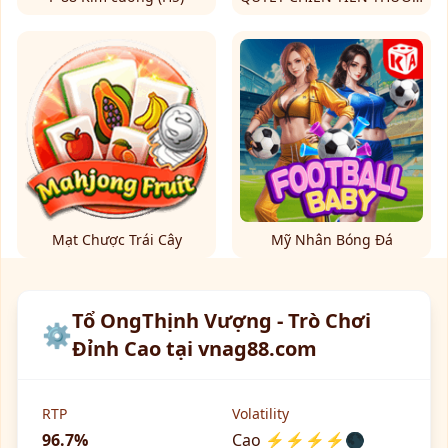
Mạt Chược Trái Cây
Mỹ Nhân Bóng Đá
Tổ OngThịnh Vượng - Trò Chơi
⚙️
Đỉnh Cao tại vnag88.com
RTP
Volatility
96.7%
Cao ⚡⚡⚡⚡🌑