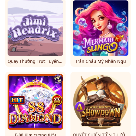
Quay Thưởng Trực Tuyến Jimi Hendrix
Trân Châu Mỹ Nhân Ngư
F-88 Kim cương (H5)
QUYẾT CHIẾN TIỀN THƯỞNG