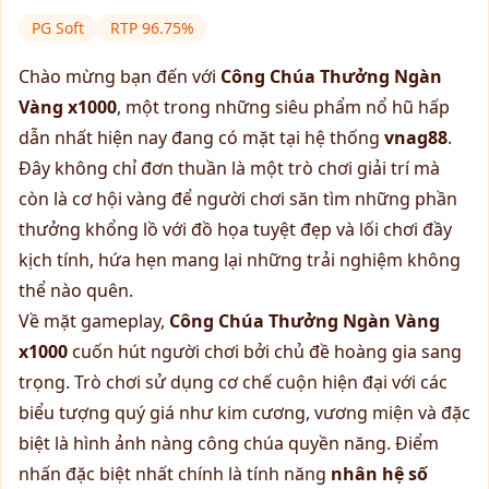
PG Soft
RTP 96.75%
Chào mừng bạn đến với
Công Chúa Thưởng Ngàn
Vàng x1000
, một trong những siêu phẩm nổ hũ hấp
▶
dẫn nhất hiện nay đang có mặt tại hệ thống
vnag88
.
Đây không chỉ đơn thuần là một trò chơi giải trí mà
còn là cơ hội vàng để người chơi săn tìm những phần
thưởng khổng lồ với đồ họa tuyệt đẹp và lối chơi đầy
kịch tính, hứa hẹn mang lại những trải nghiệm không
thể nào quên.
Về mặt gameplay,
Công Chúa Thưởng Ngàn Vàng
x1000
cuốn hút người chơi bởi chủ đề hoàng gia sang
trọng. Trò chơi sử dụng cơ chế cuộn hiện đại với các
biểu tượng quý giá như kim cương, vương miện và đặc
biệt là hình ảnh nàng công chúa quyền năng. Điểm
nhấn đặc biệt nhất chính là tính năng
nhân hệ số