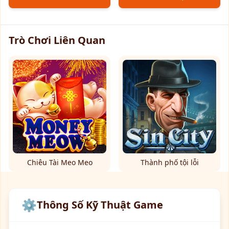
Trò Chơi Liên Quan
Chiêu Tài Meo Meo
Thành phố tội lỗi
⚙️
Thông Số Kỹ Thuật Game