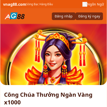
vnag88.com
Ngôn Ngữ
Sòng Bạc Hàng Đầu
Đăng nhập
Đăng ký ngay
Công Chúa Thưởng Ngàn Vàng
x1000