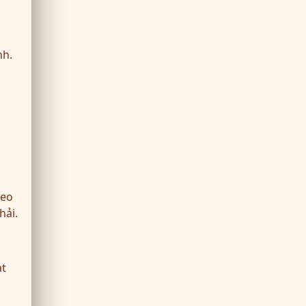
nh.
heo
hải.
ạt