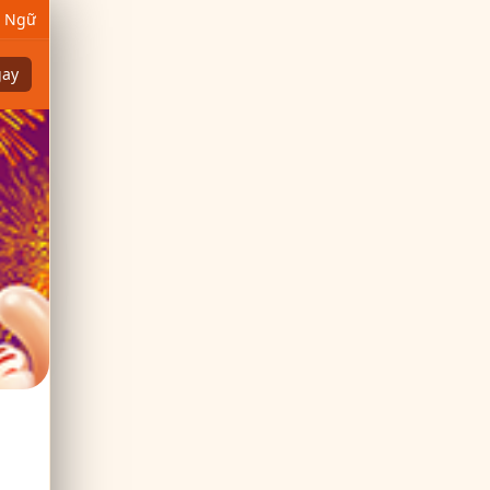
 Ngữ
gay