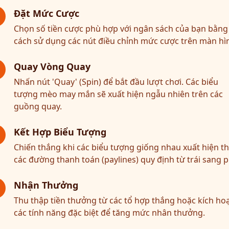
Đặt Mức Cược
Chọn số tiền cược phù hợp với ngân sách của bạn bằng
cách sử dụng các nút điều chỉnh mức cược trên màn hì
Quay Vòng Quay
Nhấn nút 'Quay' (Spin) để bắt đầu lượt chơi. Các biểu
tượng mèo may mắn sẽ xuất hiện ngẫu nhiên trên các
guồng quay.
Kết Hợp Biểu Tượng
Chiến thắng khi các biểu tượng giống nhau xuất hiện t
các đường thanh toán (paylines) quy định từ trái sang p
Nhận Thưởng
Thu thập tiền thưởng từ các tổ hợp thắng hoặc kích ho
các tính năng đặc biệt để tăng mức nhân thưởng.