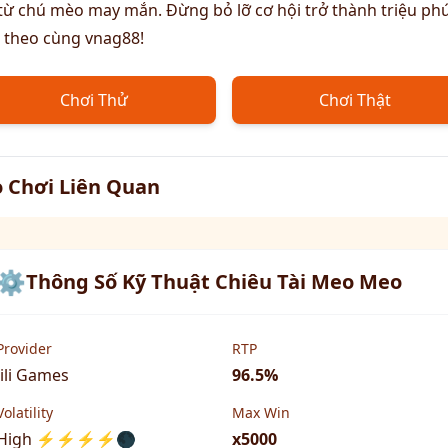
 từ chú mèo may mắn. Đừng bỏ lỡ cơ hội trở thành triệu ph
p theo cùng vnag88!
Chơi Thử
Chơi Thật
ò Chơi Liên Quan
⚙️
Thông Số Kỹ Thuật Chiêu Tài Meo Meo
Provider
RTP
Jili Games
96.5%
Volatility
Max Win
High ⚡⚡⚡⚡🌑
x5000