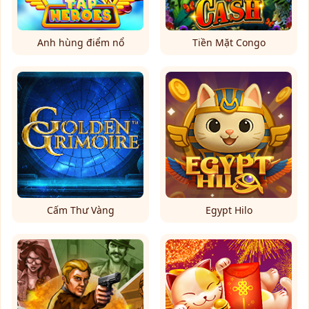
Anh hùng điểm nổ
Tiền Mặt Congo
Cấm Thư Vàng
Egypt Hilo