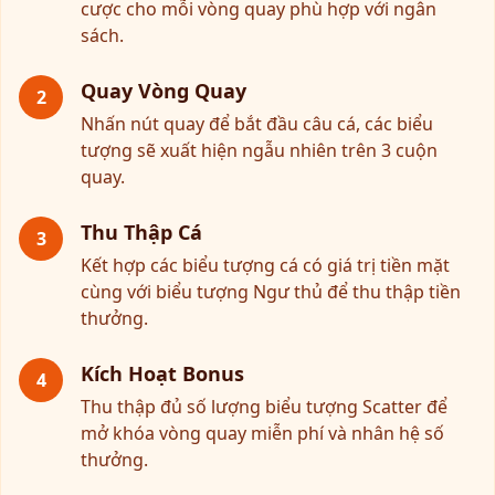
cược cho mỗi vòng quay phù hợp với ngân
sách.
Quay Vòng Quay
2
Nhấn nút quay để bắt đầu câu cá, các biểu
tượng sẽ xuất hiện ngẫu nhiên trên 3 cuộn
quay.
Thu Thập Cá
3
Kết hợp các biểu tượng cá có giá trị tiền mặt
cùng với biểu tượng Ngư thủ để thu thập tiền
thưởng.
Kích Hoạt Bonus
4
Thu thập đủ số lượng biểu tượng Scatter để
mở khóa vòng quay miễn phí và nhân hệ số
thưởng.