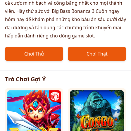
cá cược minh bạch và công bằng nhất cho mọi thành
viên. Hãy thử sức với Big Bass Bonanza 3 Cuộn ngay
hôm nay để khám phá những kho báu ẩn sâu dưới đáy
đại dương và tận dụng các chương trình khuyến mãi
hấp dẫn dành riêng cho dòng game slot.
Chơi Thử
Chơi Thật
Trò Chơi Gợi Ý