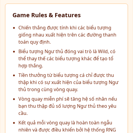
Game Rules & Features
Chiến thắng được tính khi các biểu tượng
giống nhau xuất hiện trên các đường thanh
toán quy định.
Biểu tượng Ngư thủ đóng vai trò là Wild, có
thể thay thế các biểu tượng khác để tạo tổ
hợp thắng.
Tiền thưởng từ biểu tượng cá chỉ được thu
thập khi có sự xuất hiện của biểu tượng Ngư
thủ trong cùng vòng quay.
Vòng quay miễn phí sẽ tăng hệ số nhân nếu
bạn thu thập đủ số lượng Ngư thủ theo yêu
cầu.
Kết quả mỗi vòng quay là hoàn toàn ngẫu
nhiên và được điều khiển bởi hệ thống RNG