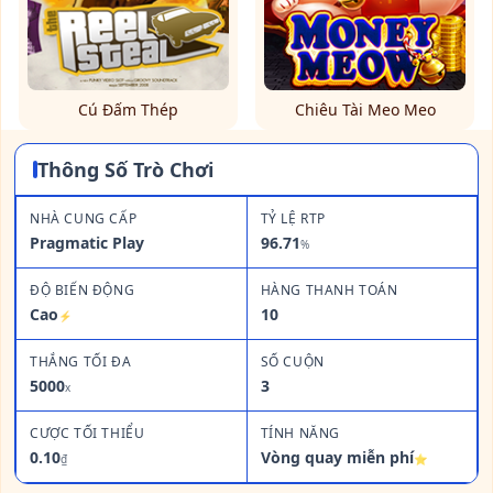
Cú Đấm Thép
Chiêu Tài Meo Meo
Thông Số Trò Chơi
NHÀ CUNG CẤP
TỶ LỆ RTP
Pragmatic Play
96.71
%
ĐỘ BIẾN ĐỘNG
HÀNG THANH TOÁN
Cao
10
⚡
THẮNG TỐI ĐA
SỐ CUỘN
5000
3
x
CƯỢC TỐI THIỂU
TÍNH NĂNG
0.10
Vòng quay miễn phí
₫
⭐