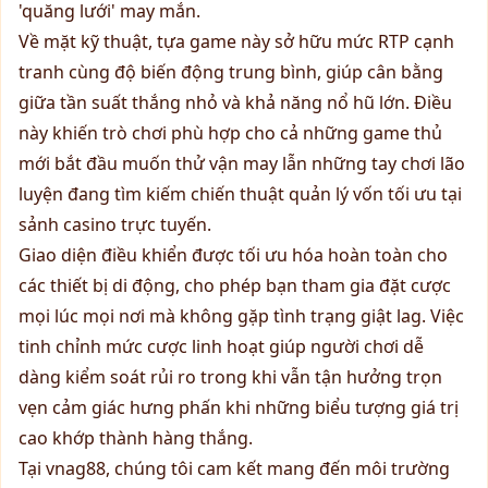
'quăng lưới' may mắn.
Về mặt kỹ thuật, tựa game này sở hữu mức RTP cạnh
tranh cùng độ biến động trung bình, giúp cân bằng
giữa tần suất thắng nhỏ và khả năng nổ hũ lớn. Điều
này khiến trò chơi phù hợp cho cả những game thủ
mới bắt đầu muốn thử vận may lẫn những tay chơi lão
luyện đang tìm kiếm chiến thuật quản lý vốn tối ưu tại
sảnh casino trực tuyến.
Giao diện điều khiển được tối ưu hóa hoàn toàn cho
các thiết bị di động, cho phép bạn tham gia đặt cược
mọi lúc mọi nơi mà không gặp tình trạng giật lag. Việc
tinh chỉnh mức cược linh hoạt giúp người chơi dễ
dàng kiểm soát rủi ro trong khi vẫn tận hưởng trọn
vẹn cảm giác hưng phấn khi những biểu tượng giá trị
cao khớp thành hàng thắng.
Tại vnag88, chúng tôi cam kết mang đến môi trường