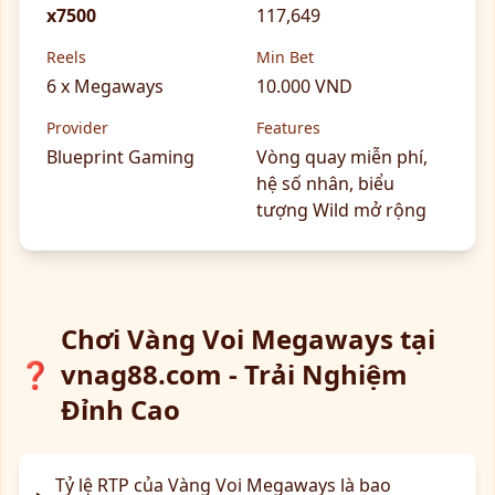
x7500
117,649
Reels
Min Bet
6 x Megaways
10.000 VND
Provider
Features
Blueprint Gaming
Vòng quay miễn phí,
hệ số nhân, biểu
tượng Wild mở rộng
Chơi Vàng Voi Megaways tại
❓
vnag88.com - Trải Nghiệm
Đỉnh Cao
Tỷ lệ RTP của Vàng Voi Megaways là bao