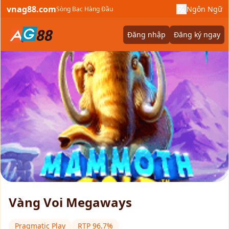
vnag88.com
Ngôn Ngữ
Sòng Bạc Hàng Đầu
Đăng nhập
Đăng ký ngay
▶
Vàng Voi Megaways
Pragmatic Play
RTP 96.7%