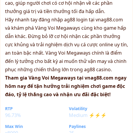
cao, giúp người chơi có cơ hội nhận về các phần
thưởng giá trị và tiền thưởng tối đa hấp dẫn.
Hãy nhanh tay đăng nhập ag88 login tại vnag88.com
và khám phá Vàng Voi Megaways cùng kho game hấp
dẫn khác. Đừng bỏ lỡ cơ hội nhận các phần thưởng
cực khủng và trải nghiệm dịch vụ cá cược online uy tín,
an toàn bậc nhất. Vàng Voi Megaways chính là điểm
đến lý tưởng cho bất kỳ ai muốn thử vận may và chinh
phục những chiến thắng lớn trong ag88 casino.
Tham gia Vàng Voi Megaways tại vnag88.com ngay
hôm nay để tận hưởng trải nghiệm chơi game độc
đáo, tỷ lệ thắng cao và nhận ưu đãi đặc biệt!
RTP
Volatility
96.73%
Medium ⚡⚡⚡
Max Win
Paylines