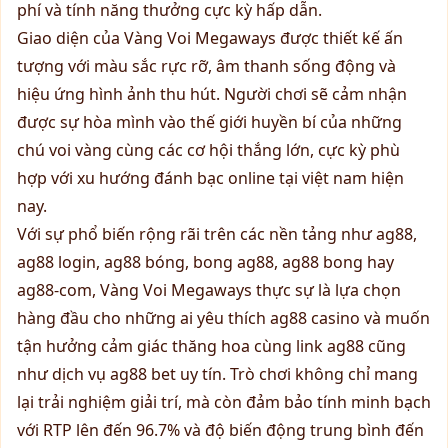
phí và tính năng thưởng cực kỳ hấp dẫn.
Giao diện của Vàng Voi Megaways được thiết kế ấn
tượng với màu sắc rực rỡ, âm thanh sống động và
hiệu ứng hình ảnh thu hút. Người chơi sẽ cảm nhận
được sự hòa mình vào thế giới huyền bí của những
chú voi vàng cùng các cơ hội thắng lớn, cực kỳ phù
hợp với xu hướng đánh bạc online tại việt nam hiện
nay.
Với sự phổ biến rộng rãi trên các nền tảng như ag88,
ag88 login, ag88 bóng, bong ag88, ag88 bong hay
ag88-com, Vàng Voi Megaways thực sự là lựa chọn
hàng đầu cho những ai yêu thích ag88 casino và muốn
tận hưởng cảm giác thăng hoa cùng link ag88 cũng
như dịch vụ ag88 bet uy tín. Trò chơi không chỉ mang
lại trải nghiệm giải trí, mà còn đảm bảo tính minh bạch
với RTP lên đến 96.7% và độ biến động trung bình đến