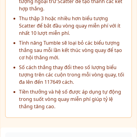
tượng ngoại trừ Scatter để tạo thành các kết
hợp thắng.
Thu thập 3 hoặc nhiều hơn biểu tượng
Scatter để bắt đầu vòng quay miễn phí với ít
nhất 10 lượt miễn phí.
Tính năng Tumble sẽ loại bỏ các biểu tượng
thắng sau mỗi lần kết thúc vòng quay để tạo
cơ hội thắng mới.
Số cách thắng thay đổi theo số lượng biểu
tượng trên các cuộn trong mỗi vòng quay, tối
đa lên đến 117649 cách.
Tiền thưởng và hệ số được áp dụng tự động
trong suốt vòng quay miễn phí giúp tỷ lệ
thắng tăng cao.